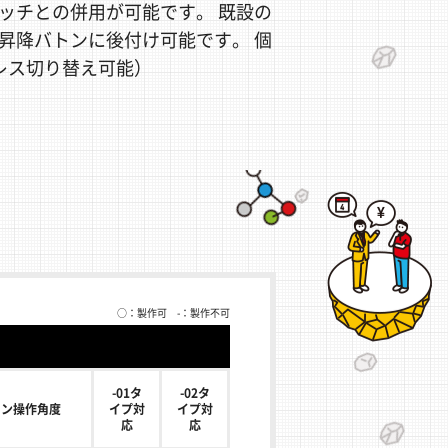
ッチとの併用が可能です。 既設の
昇降バトンに後付け可能です。 個
レス切り替え可能）
○：製作可 -：製作不可
-01タ
-02タ
コン操作角度
イプ対
イプ対
応
応