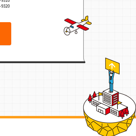
-9310
-9320