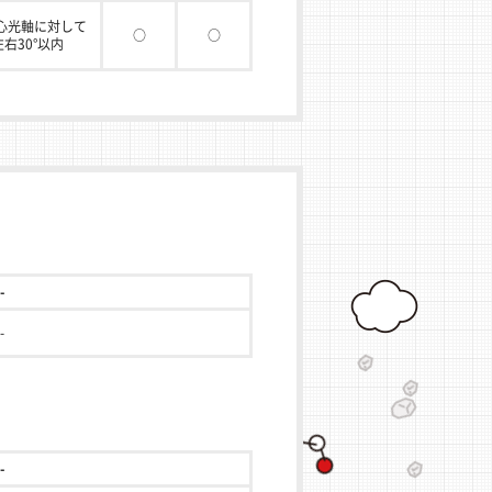
心光軸に対して
○
○
右30°以内
-
-
-