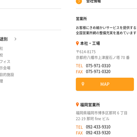
会社情報
営業所
お客様にきめ細かいサービスを提供する
全国営業所網の整備充実を進めています
途別
本社・工場
社
〒614-8175
校
京都府八幡市上津屋石ノ塔 70 番
フィス
075-971-0310
TEL
示会場
075-971-0320
FAX
目的施設
理
MAP
福岡営業所
福岡県福岡市博多区那珂 6 丁目
22-19 那珂 fine ビル
092-433-9310
TEL
092-433-9320
FAX