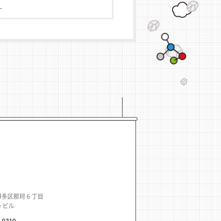
-
多区那珂 6 丁目
ne ビル