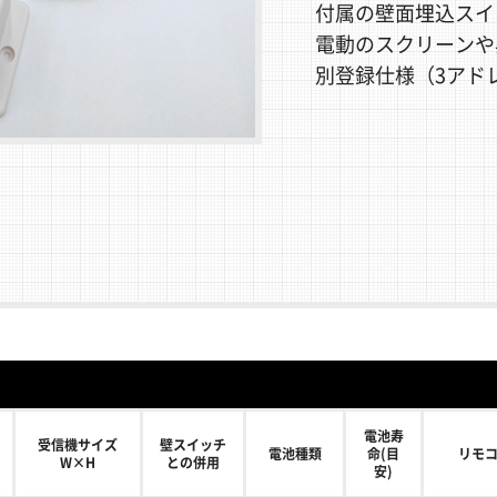
付属の壁面埋込スイ
電動のスクリーンや
別登録仕様（3アド
電池寿
受信機サイズ
壁スイッチ
電池種類
命(目
リモ
W×H
との併用
安)