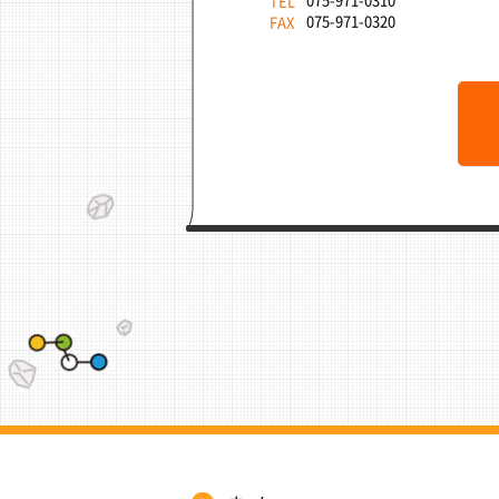
075-971-0310
TEL
075-971-0320
FAX
サ