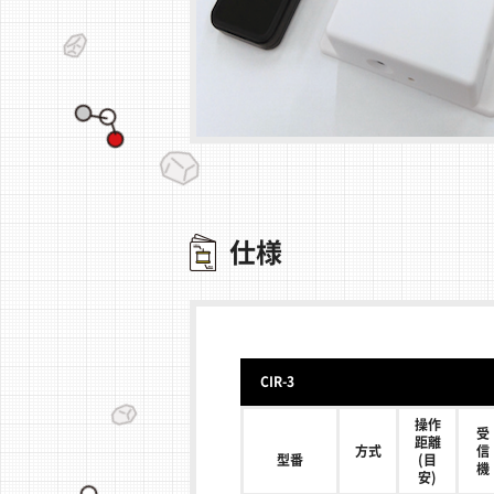
仕様
CIR-3
操作
受
距離
方式
信
型番
(目
機
安)