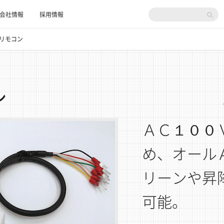
検
会社情報
採用情報
索:
リモコン
ン
ＡＣ１００
め、オール
リーンや昇
可能。