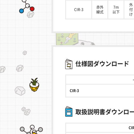
外
赤外
7m
CIR-3
付
線式
以下
け
仕様図ダウンロード
-
CIR-3
取扱説明書ダウンロ
CI