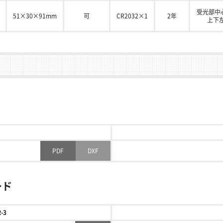
受光部中
51×30×91mm
可
CR2032×1
2年
上下左
PDF
DXF
ード
R-3