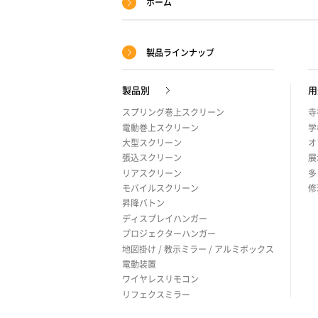
ホーム
イ
ト
製品ラインナップ
マ
ッ
製品別
用
プ
スプリング巻上スクリーン
寺
電動巻上スクリーン
学
大型スクリーン
オ
張込スクリーン
展
リアスクリーン
多
モバイルスクリーン
修
昇降バトン
ディスプレイハンガー
プロジェクターハンガー
地図掛け / 教示ミラー / アルミボックス
電動装置
ワイヤレスリモコン
リフェクスミラー