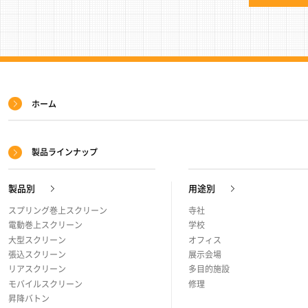
サ
ホーム
イ
ト
製品ラインナップ
マ
ッ
製品別
用途別
プ
スプリング巻上スクリーン
寺社
電動巻上スクリーン
学校
大型スクリーン
オフィス
張込スクリーン
展示会場
リアスクリーン
多目的施設
モバイルスクリーン
修理
昇降バトン