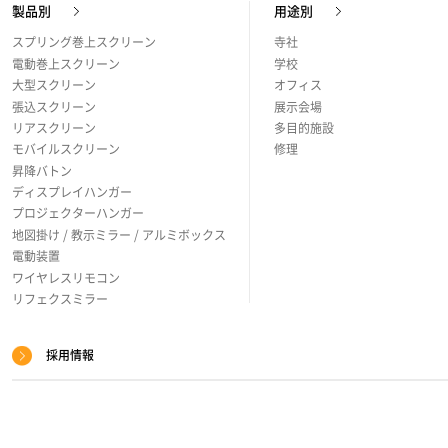
製品別
用途別
プ
スプリング巻上スクリーン
寺社
電動巻上スクリーン
学校
大型スクリーン
オフィス
張込スクリーン
展示会場
リアスクリーン
多目的施設
モバイルスクリーン
修理
昇降バトン
ディスプレイハンガー
プロジェクターハンガー
地図掛け / 教示ミラー / アルミボックス
電動装置
ワイヤレスリモコン
リフェクスミラー
採用情報