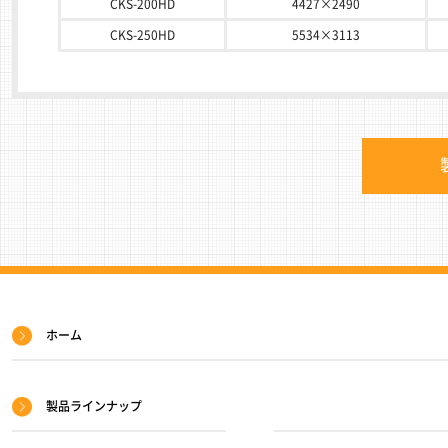
CKS-200HD
4427×2490
CKS-250HD
5534×3113
サ
ホーム
イ
ト
製品ラインナップ
マ
ッ