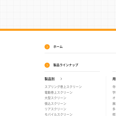
サ
ホーム
イ
ト
製品ラインナップ
マ
ッ
製品別
用
プ
スプリング巻上スクリーン
寺
電動巻上スクリーン
学
大型スクリーン
オ
張込スクリーン
展
リアスクリーン
多
モバイルスクリーン
修